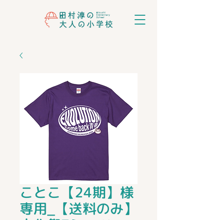
ことこ【24期】様
専用_【送料のみ】