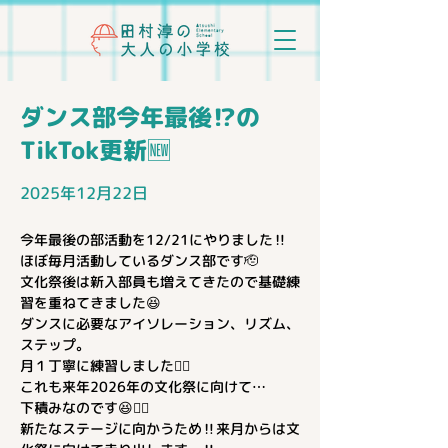
ダンス部今年最後⁉️の
TikTok更新🆕
2025年12月22日
今年最後の部活動を12/21にやりました‼️
ほぼ毎月活動しているダンス部です🫡
文化祭後は新入部員も増えてきたので基礎練
習を重ねてきました😆
ダンスに必要なアイソレーション、リズム、
ステップ。
月１丁寧に練習しました👍🏻
これも来年2026年の文化祭に向けて…
下積みなのです😆👍🏻
新たなステージに向かうため‼️来月からは文