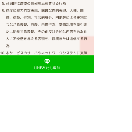
意図的に虚偽の情報を流布させる行為
過度に暴力的な表現、露骨な性的表現、人種、国
籍、信条、性別、社会的身分、門地等による差別に
つながる表現、自殺、自傷行為、薬物乱用を誘引ま
たは助長する表現、その他反社会的な内容を含み他
人に不快感を与える表現を、投稿または送信する行
為
本サービスのサーバやネットワークシステムに支障
を与える行為、その他の技術的手段を利用して本サ
ービスを不正に操作する行為、本サービスの不具合
LINE友だち追加
を意図的に利用する行為
逆アセンブル、逆コンパイル、リバースエンジニア
リング、その他本サービスのソースコード、構造、
アイデア等を解析する行為
事務局または第三者になりすます行為
会員又は第三者になりすまして、本サービスを利用
する行為
事務局に対し不当な問い合わせまたは要求をする行
為