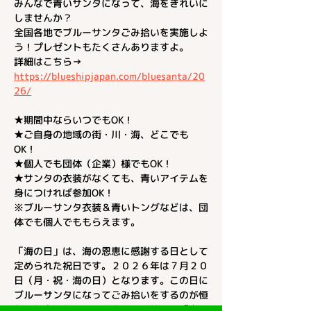
みんなで青いサンタになって、海をきれいに
しませんか？
全国各地でブルーサンタごみ拾いを実施しよ
う！プレゼントもたくさんありますよ。
詳細はこちら→ 
https://blueshipjapan.com/bluesanta/20
26/
★期間中ならいつでもOK！
★ご自身の地域の街・川・海、どこでも
OK！
★個人でも団体（企業）様でもOK！
★サンタの衣装がなくても、青いアイテムを
身につければ参加OK！
※ブルーサンタ衣装＆青いトングなどは、団
体でも個人でももらえます。
「海の日」は、海の恩恵に感謝する日として
定められた祝日です。２０２６年は７月２０
日（月・祝・海の日）となります。この日に
ブルーサンタになってごみ拾いをするのが恒
例の行事になっています。ごみ拾いは「海の