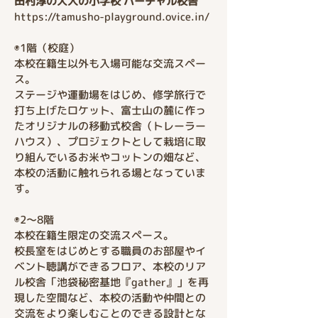
田村淳の大人の小学校 バーチャル校舎
https://tamusho-playground.ovice.in/
◉1階（校庭）
本校在籍生以外も入場可能な交流スペー
ス。
ステージや運動場をはじめ、修学旅行で
打ち上げたロケット、富士山の麓に作っ
たオリジナルの移動式校舎（トレーラー
ハウス）、プロジェクトとして栽培に取
り組んでいるお米やコットンの畑など、
本校の活動に触れられる場となっていま
す。
◉2〜8階
本校在籍生限定の交流スペース。
校長室をはじめとする職員のお部屋やイ
ベント聴講ができるフロア、本校のリア
ル校舎「池袋秘密基地『gather』」を再
現した空間など、本校の活動や仲間との
交流をより楽しむことのできる設計とな